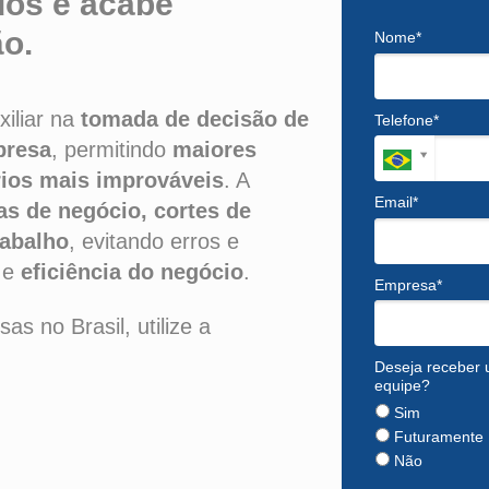
os e acabe
o.
Nome*
xiliar na
tomada de decisão de
Telefone*
presa
, permitindo
maiores
ios mais improváveis
. A
Email*
as de negócio, cortes de
rabalho
, evitando erros e
 e
eficiência do negócio
.
Empresa*
 no Brasil, utilize a
Deseja receber 
equipe?
Sim
Futuramente
Não