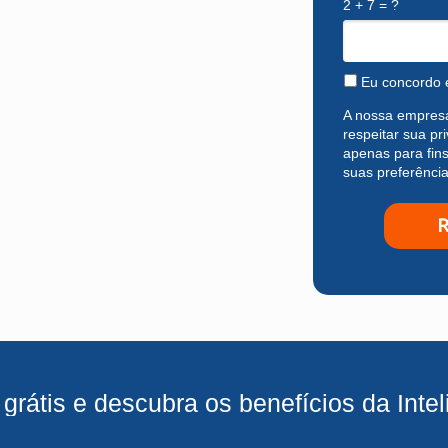
2 + 7 = ?
Eu concordo 
A nossa empresa
respeitar sua pr
apenas para fins
suas preferênci
R
grátis e descubra os benefícios da Inte